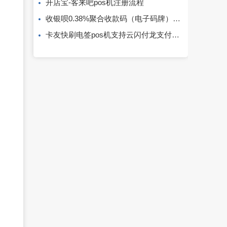
开店宝-客来吧pos机注册流程
收银呗0.38%聚合收款码（电子码牌）注册开通及使用方法！
卡友快刷电签pos机支持云闪付龙支付，值得选择！