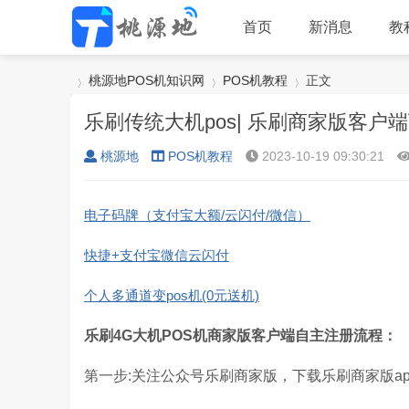
首页
新消息
教
桃源地POS机知识网
POS机教程
正文
乐刷传统大机pos| 乐刷商家版客户
桃源地
POS机教程
2023-10-19 09:30:21
›
›
›
电子码牌（支付宝大额/云闪付/微信）
快捷+支付宝微信云闪付
个人多通道变pos机(0元送机)
乐刷4G大机POS机商家版客户端自主注册流程：
第一步:关注公众号乐刷商家版，下载乐刷商家版a