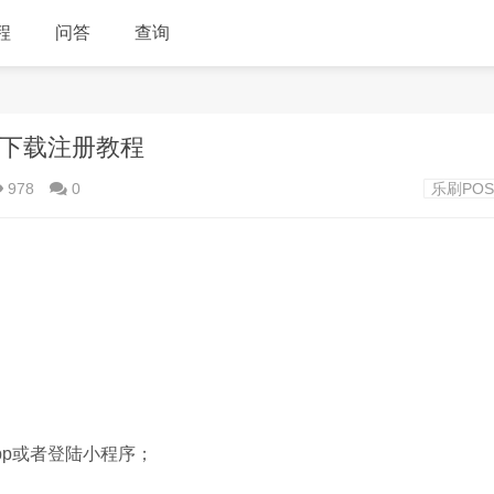
程
问答
查询
端下载注册教程
978
0
乐刷PO
pp或者登陆小程序；