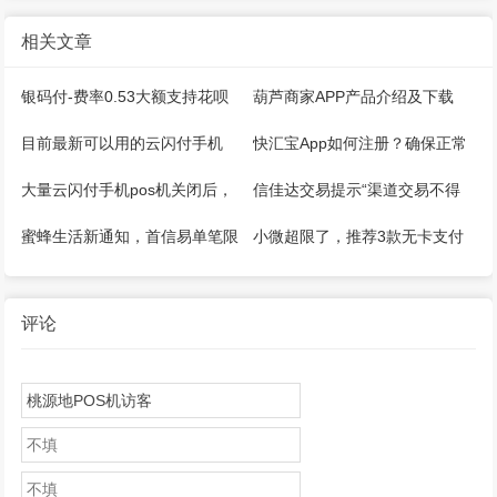
相关文章
银码付-费率0.53大额支持花呗
葫芦商家APP产品介绍及下载
微信，注册开通教程
目前最新可以用的云闪付手机
快汇宝App如何注册？确保正常
pos机推荐！
能用！
大量云闪付手机pos机关闭后，
信佳达交易提示“渠道交易不得
怎么继续刷卡？
大于100”还能用吗？其他解决方
蜜蜂生活新通知，首信易单笔限
小微超限了，推荐3款无卡支付
法？
额1500，单日1W
APP（手机POS）操作简单方
便！
评论