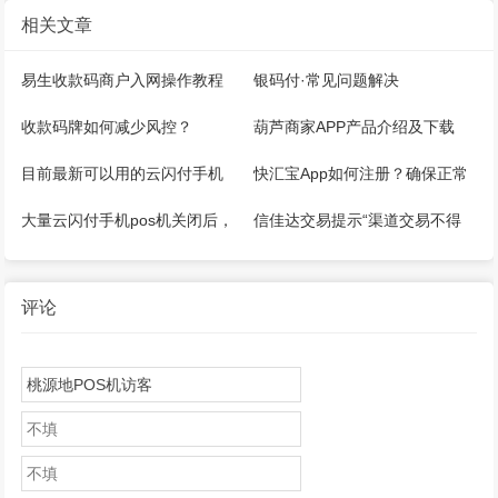
相关文章
易生收款码商户入网操作教程
银码付·常见问题解决
收款码牌如何减少风控？
葫芦商家APP产品介绍及下载
目前最新可以用的云闪付手机
快汇宝App如何注册？确保正常
pos机推荐！
能用！
大量云闪付手机pos机关闭后，
信佳达交易提示“渠道交易不得
怎么继续刷卡？
大于100”还能用吗？其他解决方
法？
评论