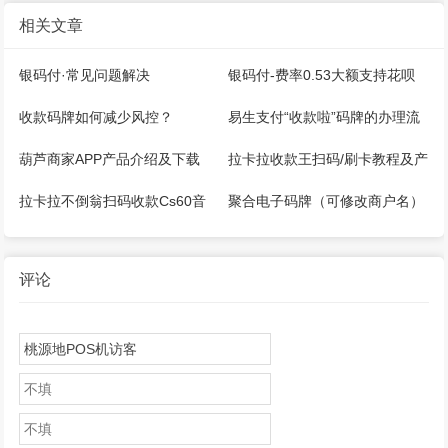
相关文章
银码付·常见问题解决
银码付-费率0.53大额支持花呗
微信，注册开通教程
收款码牌如何减少风控？
易生支付“收款啦”码牌的办理流
程
葫芦商家APP产品介绍及下载
拉卡拉收款王扫码/刷卡教程及产
品说明
拉卡拉不倒翁扫码收款Cs60音
聚合电子码牌（可修改商户名）
箱操作手册
多通道，快捷+扫码支付宝+微信
+云闪付
评论