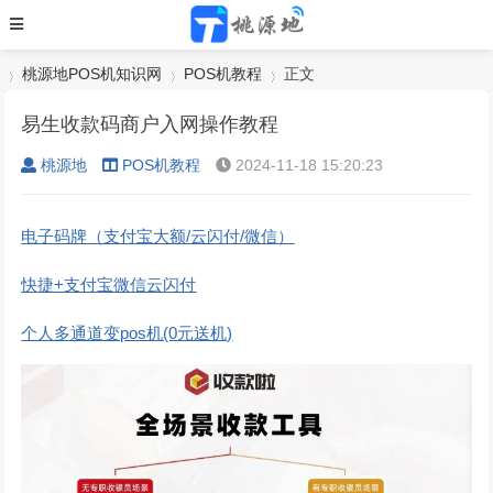
桃源地POS机知识网
POS机教程
正文
易生收款码商户入网操作教程
桃源地
POS机教程
2024-11-18 15:20:23
›
›
›
电子码牌（支付宝大额/云闪付/微信）
快捷+支付宝微信云闪付
个人多通道变pos机(0元送机)