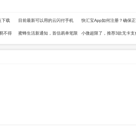
及下载
目前最新可以用的云闪付手机
快汇宝App如何注册？确保
pos机推荐！
能用！
易不得
蜜蜂生活新通知，首信易单笔限
小微超限了，推荐3款无卡支
他解决方
额1500，单日1W
APP（手机POS）操作简单
便！