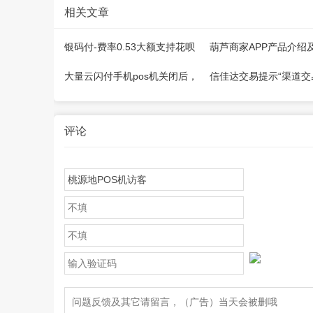
相关文章
银码付-费率0.53大额支持花呗
葫芦商家APP产品介绍
微信，注册开通教程
大量云闪付手机pos机关闭后，
信佳达交易提示“渠道交
怎么继续刷卡？
大于100”还能用吗？其
法？
评论