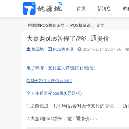
首页
新消息
教
桃源地POS机知识网
POS机资讯
正文
大嘉购plus暂停了/瀚汇通提价
桃源地
POS机资讯
2024-01-14 10:07:56
›
›
›
电子码牌（支付宝大额/云闪付/微信）
快捷+支付宝微信云闪付
个人多通道变pos机(0元送机)
1.之前说过，1月9号后会对无卡支付的管理……
2.大嘉购plus暂停，瀚汇通涨价……