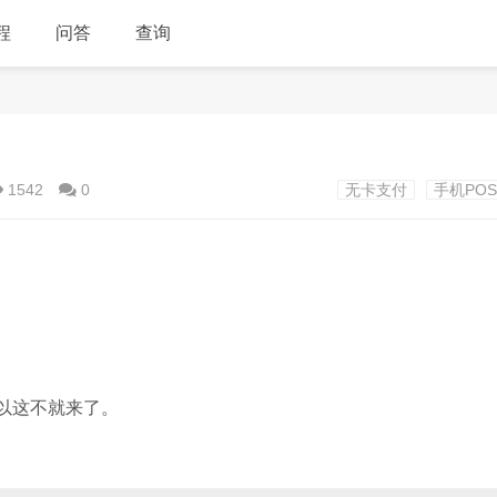
程
问答
查询
1542
0
无卡支付
手机PO
所以这不就来了。