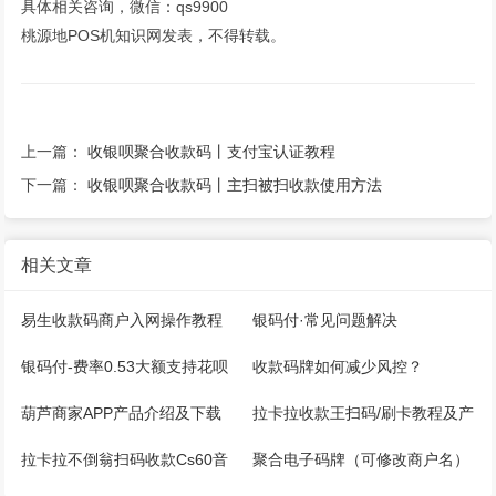
具体相关咨询，微信：qs9900
桃源地POS机知识网发表，不得转载。
上一篇：
收银呗聚合收款码丨支付宝认证教程
下一篇：
收银呗聚合收款码丨主扫被扫收款使用方法
相关文章
易生收款码商户入网操作教程
银码付·常见问题解决
银码付-费率0.53大额支持花呗
收款码牌如何减少风控？
微信，注册开通教程
葫芦商家APP产品介绍及下载
拉卡拉收款王扫码/刷卡教程及产
品说明
拉卡拉不倒翁扫码收款Cs60音
聚合电子码牌（可修改商户名）
箱操作手册
多通道，快捷+扫码支付宝+微信