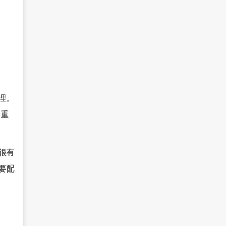
理。
，重
很有
要配