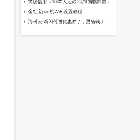
警惕信用卡“非本人还款”或将面临降额、冻结、止付等风险！
金红宝pos机WiFi设置教程
海科云-新闪付送优惠券了，更省钱了！