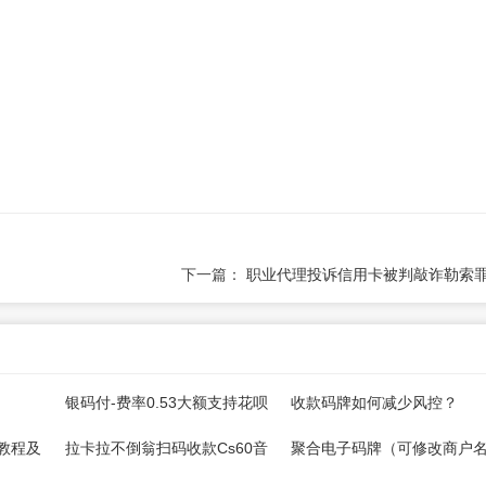
下一篇：
职业代理投诉信用卡被判敲诈勒索
银码付-费率0.53大额支持花呗
收款码牌如何减少风控？
微信，注册开通教程
教程及
拉卡拉不倒翁扫码收款Cs60音
聚合电子码牌（可修改商户
箱操作手册
多通道，快捷+扫码支付宝+