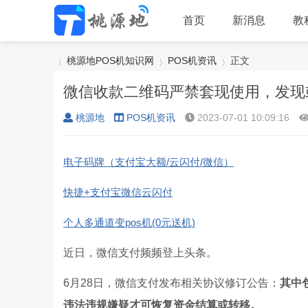
首页
新消息
教
桃源地POS机知识网
POS机资讯
正文
微信收款二维码严禁套现使用，发现
桃源地
POS机资讯
2023-07-01 10:09:16
›
›
›
电子码牌（支付宝大额/云闪付/微信）
快捷+支付宝微信云闪付
个人多通道变pos机(0元送机)
近日，微信支付频频登上头条。
6月28日，微信支付发布相关协议修订公告：
其中
违法违规嫌疑才可恢复资金结算或转移。