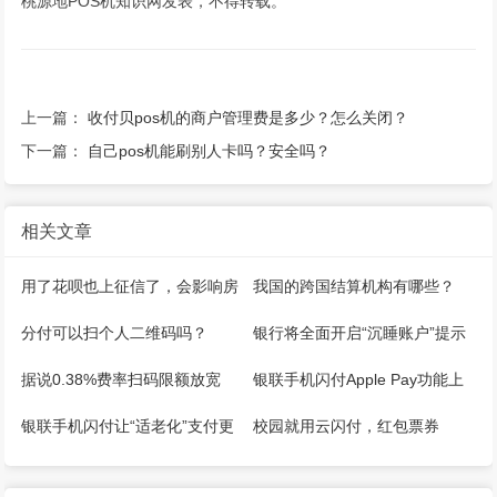
桃源地POS机知识网发表，不得转载。
上一篇：
收付贝pos机的商户管理费是多少？怎么关闭？
下一篇：
自己pos机能刷别人卡吗？安全吗？
相关文章
用了花呗也上征信了，会影响房
我国的跨国结算机构有哪些？
贷吗？多家银行回应！
分付可以扫个人二维码吗？
银行将全面开启“沉睡账户”提示
提醒清理工作！
据说0.38%费率扫码限额放宽
银联手机闪付Apple Pay功能上
了！
新啦！一键绑卡免输卡号~
银联手机闪付让“适老化”支付更
校园就用云闪付，红包票券
贴心
来“减付”