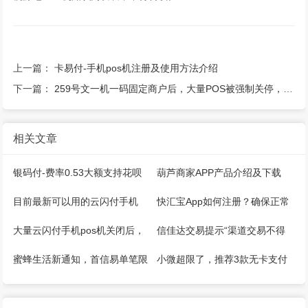
上一篇：
卡易付-手机pos机注册及使用方法介绍
下一篇：
259号文一机一码固定商户后，大量POS被强制关停，该怎么解决？
相关文章
银码付-费率0.53大额支持花呗
葫芦商家APP产品介绍及下载
微信，注册开通教程
目前最新可以用的云闪付手机
快汇宝App如何注册？确保正常
pos机推荐！
能用！
大量云闪付手机pos机关闭后，
信佳达交易提示“渠道交易不得
怎么继续刷卡？
大于100”还能用吗？其他解决方
蜜蜂生活新通知，首信易单笔限
小微超限了，推荐3款无卡支付
法？
额1500，单日1W
APP（手机POS）操作简单方
便！