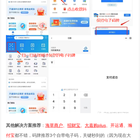
其他解决方案
推荐
：
海草商户
、
招财宝
、
大嘉购plus
、
开运通
、
瀚
付宝
都不错，码牌推荐3个自带电子码，关键秒到的（因为现在大