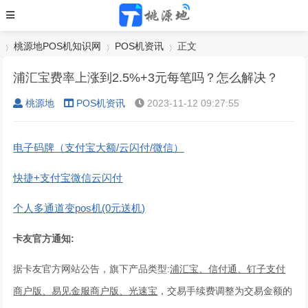
桃源地POS机知识网
POS机资讯
正文
浦汇宝费率上涨到2.5%+3元每笔吗？怎么解决？
桃源地
POS机资讯
2023-11-12 09:27:55
›
›
›
电子码牌（支付宝大额/云闪付/微信）
快捷+支付宝微信云闪付
个人多通道变pos机(0元送机)
卡友官方通知:
据卡友官方网站公告，旗下产品类型:
浦汇宝、信付通、钉子支付
商户版、易见金服商户版、光速宝
，交易手续费调整为交易金额的