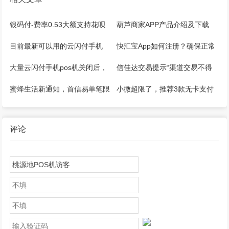
银码付-费率0.53大额支持花呗
葫芦商家APP产品介绍及下载
微信，注册开通教程
目前最新可以用的云闪付手机
快汇宝App如何注册？确保正常
pos机推荐！
能用！
大量云闪付手机pos机关闭后，
信佳达交易提示“渠道交易不得
怎么继续刷卡？
大于100”还能用吗？其他解决方
蜜蜂生活新通知，首信易单笔限
小微超限了，推荐3款无卡支付
法？
额1500，单日1W
APP（手机POS）操作简单方
便！
评论