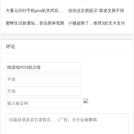
pos机推荐！
能用！
大量云闪付手机pos机关闭后，
信佳达交易提示“渠道交易不得
怎么继续刷卡？
大于100”还能用吗？其他解决方
蜜蜂生活新通知，首信易单笔限
小微超限了，推荐3款无卡支付
法？
额1500，单日1W
APP（手机POS）操作简单方
便！
评论