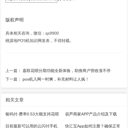
版权声明
具体相关咨询，微信：qs9900
桃源地POS机知识网发表，不得转载。
上一篇：
嘉联花呗分期功能全新体验，助推商户营收涨不停
下一篇：
pos机入网一时爽，补充材料让人疯！
相关文章
银码付-费率0.53大额支持花呗
葫芦商家APP产品介绍及下载
微信，注册开通教程
目前最新可以用的云闪付手机
快汇宝App如何注册？确保正常