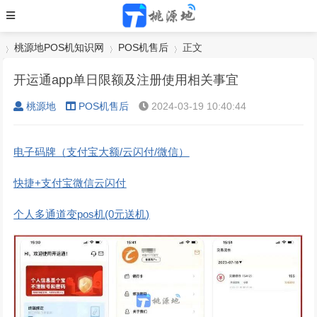
桃源地POS机知识网
POS机售后
正文
开运通app单日限额及注册使用相关事宜
桃源地
POS机售后
2024-03-19 10:40:44
›
›
›
电子码牌（支付宝大额/云闪付/微信）
快捷+支付宝微信云闪付
个人多通道变pos机(0元送机)