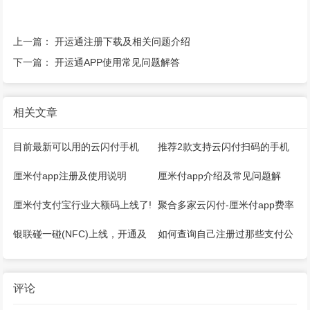
上一篇：
开运通注册下载及相关问题介绍
下一篇：
开运通APP使用常见问题解答
相关文章
目前最新可以用的云闪付手机
推荐2款支持云闪付扫码的手机
pos机推荐！
app（别纠结小微超了）
厘米付app注册及使用说明
厘米付app介绍及常见问题解
答！
厘米付支付宝行业大额码上线了!
聚合多家云闪付-厘米付app费率
（附开通教程）
0.38/0.58％+0秒到注册使用教
银联碰一碰(NFC)上线，开通及
如何查询自己注册过那些支付公
程！
使用详情！
司的POS机？
评论