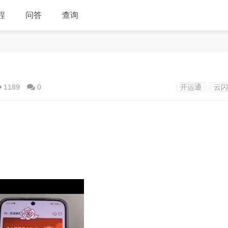
程
问答
查询
1189
0
开运通
云闪