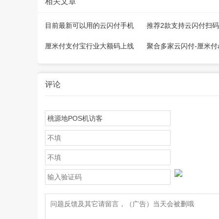
相关文章
目前最新可以用的云闪付手机
推荐2款支持云闪付扫
pos机推荐！
app（别纠结小微超了
厘米付支付宝行业大额码上线
聚合多家云闪付-厘米付a
了!（附开通教程）
0.38/0.58％+0秒到
程！
评论