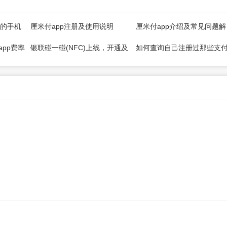
码的手机
厘米付app注册及使用说明
厘米付app介绍及常见问题解
）
答！
pp费率
银联碰一碰(NFC)上线，开通及
如何查询自己注册过那些支
注册使用教
使用详情！
司的POS机？