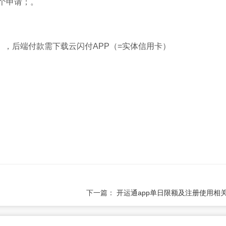
个申请；。
），后端付款需下载云闪付APP（=实体信用卡）
下一篇：
开运通app单日限额及注册使用相