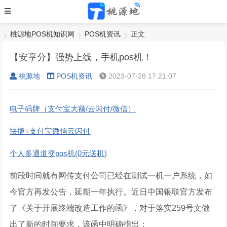
桃源地POS机知识网
POS机资讯
正文
【安享分】强势上线，手机pos机！
桃源地
POS机资讯
2023-07-28 17:21:07
›
›
›
电子码牌（支付宝大额/云闪付/微信）
快捷+支付宝微信云闪付
个人多通道变pos机(0元送机)
前段时间就有网传支付公司已经在测试一机一户系统，如
今官方再发公告，延期一年执行。近日中国银联官方发布
了《关于开展终端改造工作的函》，对于落实259号文做
出了新的时间要求，该函中明确指出：