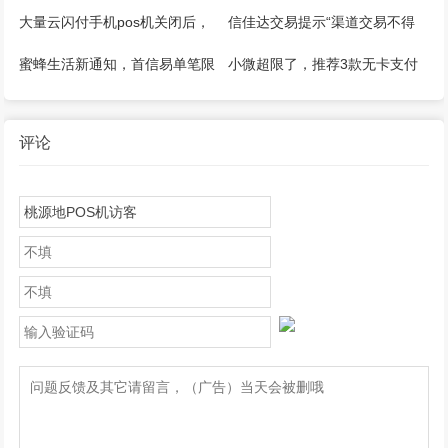
pos机推荐！
能用！
大量云闪付手机pos机关闭后，
信佳达交易提示“渠道交易不得
怎么继续刷卡？
大于100”还能用吗？其他解决方
蜜蜂生活新通知，首信易单笔限
小微超限了，推荐3款无卡支付
法？
额1500，单日1W
APP（手机POS）操作简单方
便！
评论