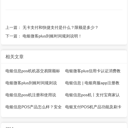
上一篇：
无卡支付和快捷支付是什么？限额是多少？
下一篇：
电银微客plus到账时间规则说明！
相关文章
电银信息pos机机器交易限额标
电银微客plus信用卡认证消费教
准介绍！
程！
电银微客plus到账时间规则说
电银信息 | 电银商服app注册教
明！
程和使用说明!
电银信息pos机注册和使用说
电银信息pos机丨支付宝商家认
明！
证流程
电银信息POS产品怎么样？安全
电银支付POS机产品功能及刷卡
吗？
费率！