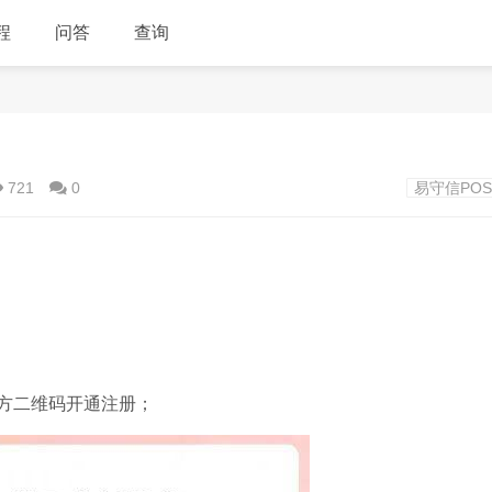
程
问答
查询
721
0
易守信PO
方二维码开通注册；