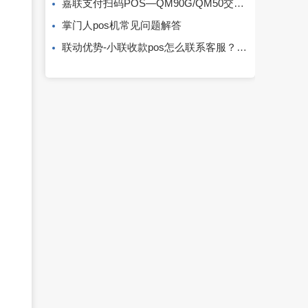
嘉联支付扫码POS—QM90G/QM50交易结算&结算记录
掌门人pos机常见问题解答
联动优势-小联收款pos怎么联系客服？电话多少？