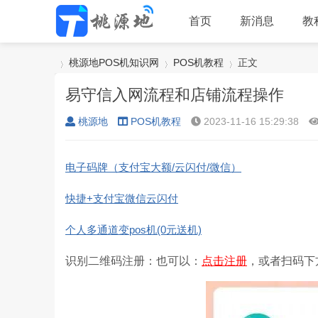
首页
新消息
教
桃源地POS机知识网
POS机教程
正文
易守信入网流程和店铺流程操作
桃源地
POS机教程
2023-11-16 15:29:38
›
›
›
电子码牌（支付宝大额/云闪付/微信）
快捷+支付宝微信云闪付
个人多通道变pos机(0元送机)
识别二维码注册：也可以：
点击注册
，或者扫码下