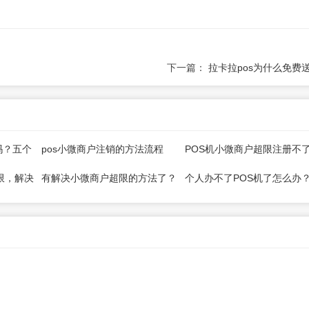
！
下一篇：
拉卡拉pos为什么免费
吗？五个
pos小微商户注销的方法流程
POS机小微商户超限注册不
（仅供参考）
么办？
限，解决
有解决小微商户超限的方法了？
个人办不了POS机了怎么办
示同一身份证注册不得超过5