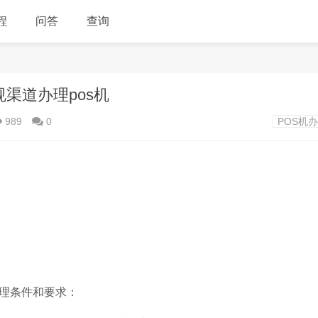
程
问答
查询
渠道办理pos机
989
0
POS机
办理条件和要求：