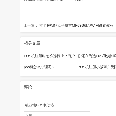
上一篇：
拉卡拉扫码盒子魔方MF69S机型WIFI设置教程
相关文章
POS机注册时怎么选行业？商户
你还在为选P0S而烦恼
名称怎么填写？
建议帮你解决！
pos机怎么办理呢？
POS机注册小微商户受
办法介绍
评论