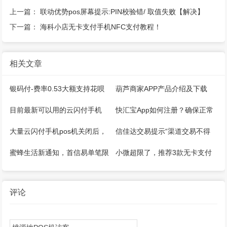
上一篇：
联动优势pos屏幕提示:PIN校验错/ 取值失败【解决】
下一篇：
海科小店无卡支付手机NFC支付教程！
相关文章
银码付-费率0.53大额支持花呗
葫芦商家APP产品介绍及下载
微信，注册开通教程
目前最新可以用的云闪付手机
快汇宝App如何注册？确保正常
pos机推荐！
能用！
大量云闪付手机pos机关闭后，
信佳达交易提示“渠道交易不得
怎么继续刷卡？
大于100”还能用吗？其他解决方
蜜蜂生活新通知，首信易单笔限
小微超限了，推荐3款无卡支付
法？
额1500，单日1W
APP（手机POS）操作简单方
便！
评论