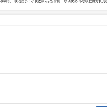
p传神机
联动优势：小联收款app安付机
联动优势-小联收款魔方机具
具操作说明
作说明