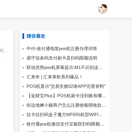
猜你喜欢
中付-收付通电签pos机注册办理详情
S机
易守信条码支付刷卡及扫码限额说明
联动优势pos机屏幕提示:M1不识别这个交易类型【解决】
汇来米 | 汇来掌柜系列爆品！
POS机显示“交易失败02请APP完善资料”
【金财宝Plus】POS机刷卡没到账有哪些原因？
街边地摊小贩商户怎么注册收银呗收款码？
拉卡拉扫码盒子魔方MF69S机型WIFI设置教程！
收付通pos机微信支付宝银联扫码限额说明！