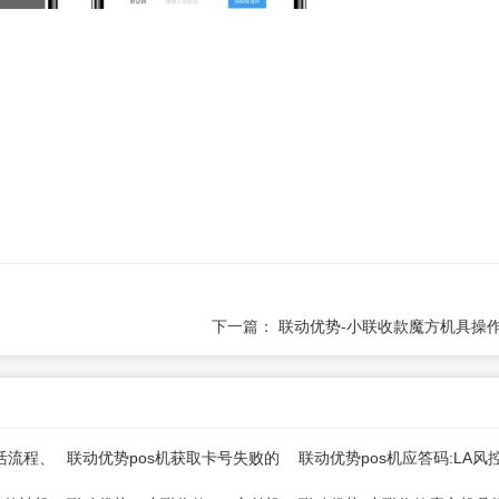
下一篇：
联动优势-小联收款魔方机具操
活流程、
联动优势pos机获取卡号失败的
联动优势pos机应答码:LA风
解决步骤！
验不通过【解决】