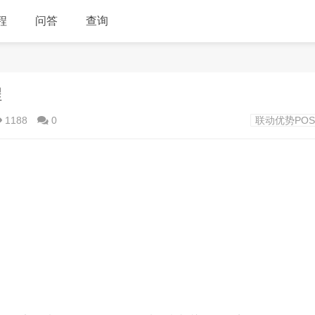
程
问答
查询
程
1188
0
联动优势PO