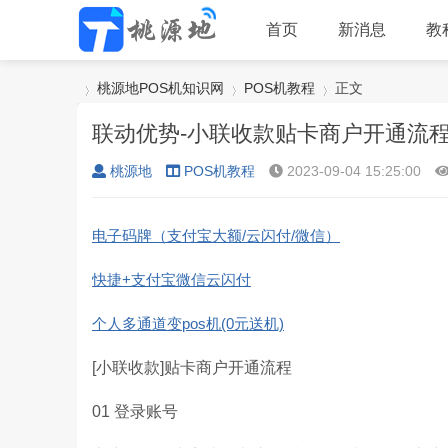
首页
新消息
教
桃源地POS机知识网
POS机教程
正文
联动优势-小联收款贴卡商户开通流
桃源地
POS机教程
2023-09-04 15:25:00
›
›
›
电子码牌（支付宝大额/云闪付/微信）
快捷+支付宝微信云闪付
个人多通道变pos机(0元送机)
[小联收款]贴卡商户开通流程
01 登录账号