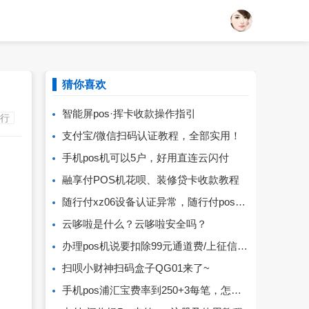
猜你喜欢
智能屏pos·挥卡收款操作指引
行
支付宝/微信扫码认证教程，全部实用！
手机pos机可以5户，好用直连云闪付
融享付POS机花呗、装修贷卡收款教程
随行付xz06设备认证异常，随行付pos机即将停用是真的吗？随行付暂不支持特殊金额交易，随行付刷卡为什么总是一个商户？
云哆啦是什么？云哆啦安全吗？
办理pos机说要扣除99元通道费/上征信是真的吗？
扫呗小财神扫码盒子QG01来了~
手机pos浦汇宝费率到250+3每笔，怎么办？