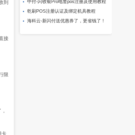
中付-闪收银Pro电签pos注册及使用教程
收到
乾刷POS注册认证及绑定机具教程
海科云-新闪付送优惠券了，更省钱了！
直接
行限
了，
用卡