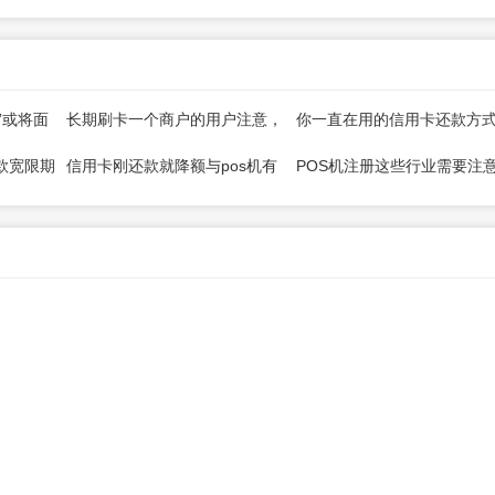
”或将面
长期刷卡一个商户的用户注意，
你一直在用的信用卡还款方
风险！
有银行开始管控了！
对的吗？
款宽限期
信用卡刚还款就降额与pos机有
POS机注册这些行业需要注
关吗？
可能报错无法交易！