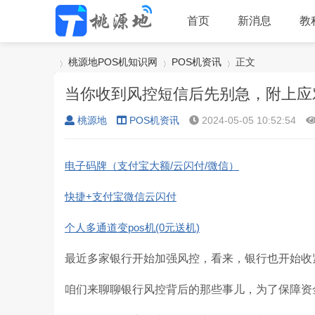
首页
新消息
教
桃源地POS机知识网
POS机资讯
正文
当你收到风控短信后先别急，附上应
桃源地
POS机资讯
2024-05-05 10:52:54
›
›
›
电子码牌（支付宝大额/云闪付/微信）
快捷+支付宝微信云闪付
个人多通道变pos机(0元送机)
最近多家银行开始加强风控，看来，银行也开始
咱们来聊聊银行风控背后的那些事儿，为了保障