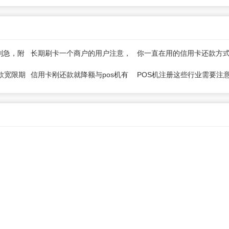
别急，附
长期刷卡一个商户的用户注意，
你一直在用的信用卡还款方
有银行开始管控了！
对的吗？
款宽限期
信用卡刚还款就降额与pos机有
POS机注册这些行业需要注
关吗？
可能报错无法交易！