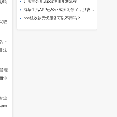
开店宝会开店pos注册开通流程
影响
海草生活APP已经正式关闭停了，那该怎么办？
pos机收款无忧服务可以不用吗？
采取
名下
非法
管理
面业
专业
程中