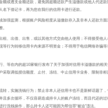
金额或透支金额还款，避免因超额还款产生溢缴款或他人代还款
人名下借记卡，再为您在我行的信用卡进行还款。
续加强监测，根据账户风险程度从溢缴款存入及非本人还款方面
整。
出租、出借、出售，或以其他方式交由他人使用；不得接受他人
现等行为转移信用卡内来源不明资金；不得用于电信网络诈骗等
行、等在内的超10家银行发布了关于加强对信用卡溢缴款的相关
户采取调低授信额度、止付、冻结、中止信用卡业务、限制非柜
流转，实施洗钱行为；禁止非本人还信用卡也不是新鲜话题了，
并且多次循环，不仅容易造成持卡人的账户冻结，而且代还的过
进行洗钱操作，那么持卡人还可能因为帮信罪“被迫”违法。