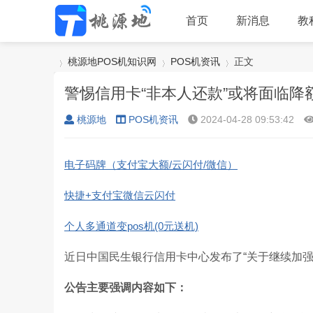
首页
新消息
教
桃源地POS机知识网
POS机资讯
正文
警惕信用卡“非本人还款”或将面临降
桃源地
POS机资讯
2024-04-28 09:53:42
›
›
›
电子码牌（支付宝大额/云闪付/微信）
快捷+支付宝微信云闪付
个人多通道变pos机(0元送机)
近日中国民生银行信用卡中心发布了“关于继续加强
公告主要强调内容如下：