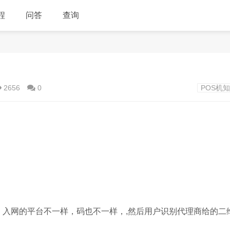
程
问答
查询
！
2656
0
POS机
，入网的平台不一样，码也不一样，,然后用户识别代理商给的二