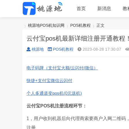
首页
新消息
教
桃源地POS机知识网
POS机教程
正文
云付宝pos机最新详细注册开通教程
桃源地
POS机教程
2023-08-28 17:30:07
›
›
›
电子码牌（支付宝大额/云闪付/微信）
快捷+支付宝微信云闪付
个人多通道变pos机(0元送机)
云付宝POS机注册流程环节：
1，用户收到机器后向代理商索要商户入网二维码
注册