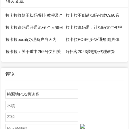
相关文章
拉卡拉收款王扫码/刷卡教程及产
拉卡拉不倒翁扫码收款Cs60音
品说明
箱操作手册
拉卡拉逸码通开通流程 个人如何
拉卡拉逸码通，让扫码支付变得
注册？
更加简单！
拉卡拉pos新办理商户当天为
拉卡拉POS机升级通知 附具体
d+1到账，第二天恢复正常
操作流程！
拉卡拉：关于重申259号文相关
好拓客2023梦想版代理政策
规范管理要求的通知
评论