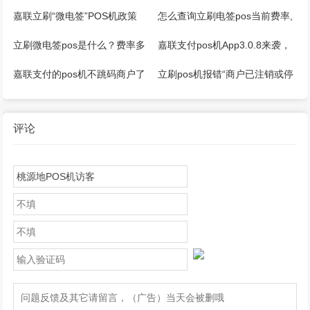
程【非首次注册】
收款新利器！
嘉联立刷“微电签”POS机政策
怎么查询立刷电签pos当前费率,
看看是否涨价
立刷微电签pos是什么？费率多
嘉联支付pos机App3.0.8来袭，
少？
四大全新功能等你来体验！
嘉联支付的pos机不跳码商户了
立刷pos机报错“商户已注销或停
怎么回事？
用-03”
评论