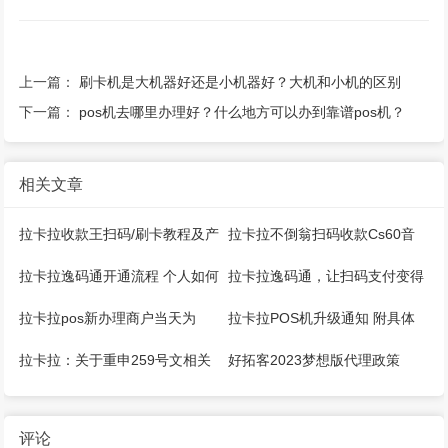
上一篇：
刷卡机是大机器好还是小机器好？大机和小机的区别
下一篇：
pos机去哪里办理好？什么地方可以办到靠谱pos机？
相关文章
拉卡拉收款王扫码/刷卡教程及产
拉卡拉不倒翁扫码收款Cs60音
品说明
箱操作手册
拉卡拉逸码通开通流程 个人如何
拉卡拉逸码通，让扫码支付变得
注册？
更加简单！
拉卡拉pos新办理商户当天为
拉卡拉POS机升级通知 附具体
d+1到账，第二天恢复正常
操作流程！
拉卡拉：关于重申259号文相关
好拓客2023梦想版代理政策
规范管理要求的通知
评论