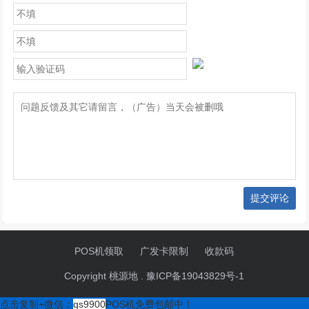
提交评论
POS机领取
广发卡限制
收款码
Copyright 桃源地 .
豫ICP备19043829号-1
点击复制+微信：
qs9900
POS机免费包邮中！