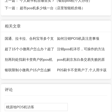
上一篇：
个人刷卡机在哪里买？（银联pos机个人办理）
下一篇：
超市pos机多少钱一台（店里智能机价格）
相关文章
国通、拉卡拉、合利宝等多个支
如何注销POS机及注意事项
付公司推出微智能pos机
超了15个小微商户怎么办？超了
注销pos机详尽，可操作的方法
5家收单机构怎么办？
来了
别再到处找刷卡变商户的pos机
pos机刷京东白条交易失败的原
器了
因是什么
银联限制小微商户15户怎么解
P0S刷卡不变商户了,个人用卡该
决？
如何应对？
评论