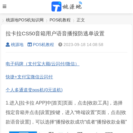
桃源地POS机知识网
POS机教程
正文
拉卡拉CS50音箱用户语音播报防逃单设置
桃源地
POS机教程
2023-09-18 14:08:58
›
›
›
电子码牌（支付宝大额/云闪付/微信）
快捷+支付宝微信云闪付
个人多通道变pos机(0元送机)
1.进入[拉卡拉 APP]中[首页]页面，点击[收款工具]，选择
指定音箱并点击[设置]按键，进入“终端设置”页面，点击[收
款语音设置]，可以选择“播报收款成功“或者“播报收款金额”