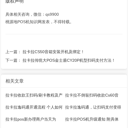
版权声明
具体相关咨询，微信：qs9900
桃源地POS机知识网发表，不得转载。
上一篇：
拉卡拉CS50音箱安装开机及绑定！
下一篇：
拉卡拉传统大POS金士盾CY20P机型扫码支付方法！
相关文章
拉卡拉收款王扫码/刷卡教程及产
拉卡拉不倒翁扫码收款Cs60音
品说明
箱操作手册
拉卡拉逸码通开通流程 个人如何
拉卡拉逸码通，让扫码支付变得
注册？
更加简单！
拉卡拉pos新办理商户当天为
拉卡拉POS机升级通知 附具体