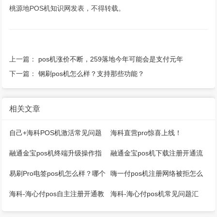
桃源地POS机知识网发表，不得转载。
上一篇：
pos机涨价不断，259落地今年可能会是支付元年
下一篇：
钢刷pos机怎么样？支持那些功能？
相关文章
自己+海科POS机激活常见问题
海科直营pro惊喜上线！
融通金宝pos机终端升级操作指
融通金宝pos机下载注册开通流
引
程
易刷Pro电签pos机怎么样？哪个
嗨一付pos机注册网络被拒怎么
公司的？是一清吗？
回事？
海科-海心付pos自主注册开通教
海科-海心付pos机常见问题汇
程！
总！