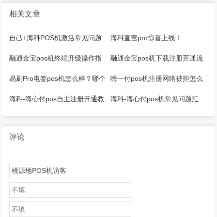
相关文章
自己+海科POS机激活常见问题
海科直营pro惊喜上线！
融通金宝pos机终端升级操作指
融通金宝pos机下载注册开通流
引
程
易刷Pro电签pos机怎么样？哪个
嗨一付pos机注册网络被拒怎么
公司的？是一清吗？
回事？
海科-海心付pos自主注册开通教
海科-海心付pos机常见问题汇
程！
总！
评论