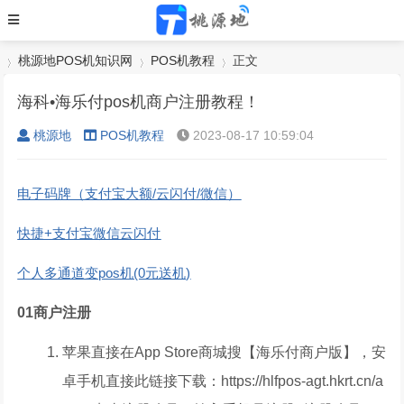
桃源地POS机知识网
POS机教程
正文
海科•海乐付pos机商户注册教程！
桃源地
POS机教程
2023-08-17 10:59:04
›
›
›
电子码牌（支付宝大额/云闪付/微信）
快捷+支付宝微信云闪付
个人多通道变pos机(0元送机)
01
商户注册
苹果直接在App Store商城搜【海乐付商户版】，安
卓手机直接此链接下载：https://hlfpos-agt.hkrt.cn/a