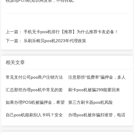
桃源地POS机知识网发表，不得转载。
上一篇：
手机无卡pos机排行【推荐】为什么推荐卡友必备！
下一篇：
乐刷乐榕贝pos机2023年代理政策
相关文章
常见支付公司pos商户注销方法
注意那些“低费率”骗押金，多人
汇总！
上当受骗！
汇总那些办理pos机中常见的套
刷卡pos机被骗299能要回来
路
吗？
如果办理POS机被骗押金，希望
第三方刷卡器pos机风险
这个方法能够帮您要回押金！
自己pos机能刷别人卡吗？安全
办理pos机被诈骗归谁管，电话
吗？
多少？