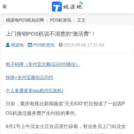
桃源地POS机知识网
POS机资讯
正文
上门推销POS机说不清楚的“激活费”！
桃源地
POS机资讯
2023-09-06 17:21:03
›
›
›
电子码牌（支付宝大额/云闪付/微信）
快捷+支付宝微信云闪付
个人多通道变pos机(0元送机)
日前，重庆电视台新闻频道“天天630”栏目报道了一起因P
OS机激活服务费产生纠纷的事件。
9月1号上午沈女士正在店里忙碌着，有业务员上门向沈女