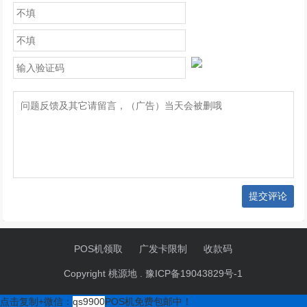
提交评论
POS机领取
广发卡限制
收款码
Copyright 桃源地 .
豫ICP备19043829号-1
点击复制+微信：
qs9900
POS机免费包邮中！