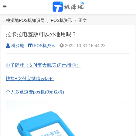
桃源地POS机知识网
POS机资讯
正文
拉卡拉电签版可以外地用吗？
桃源地
POS机资讯
2022-10-31 15:44:23
›
›
›
电子码牌（支付宝大额/云闪付/微信）
快捷+支付宝微信云闪付
个人多通道变pos机(0元送机)