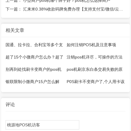
上一篇：
小型商户pos机哪个牌子好？pos机怎么选择商户
下一篇：
汇来米0.38%收款码牌免费办理【支持支付宝/微信/云闪付】
相关文章
国通、拉卡拉、合利宝等多个支
如何注销POS机及注意事项
付公司推出微智能pos机
超了15个小微商户怎么办？超了
注销pos机详尽，可操作的方法
5家收单机构怎么办？
来了
别再到处找刷卡变商户的pos机
pos机刷京东白条交易失败的原
器了
因是什么
银联限制小微商户15户怎么解
P0S刷卡不变商户了,个人用卡该
决？
如何应对？
评论