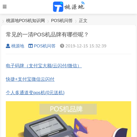
桃源地POS机知识网
POS机问答
正文
常见的一清POS机品牌有哪些呢？
桃源地
POS机问答
2019-12-15 15:32:39
›
›
›
电子码牌（支付宝大额/云闪付/微信）
快捷+支付宝微信云闪付
个人多通道变pos机(0元送机)