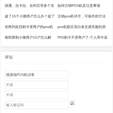
国通、拉卡拉、合利宝等多个支
如何注销POS机及注意事项
付公司推出微智能pos机
超了15个小微商户怎么办？超了
注销pos机详尽，可操作的方法
5家收单机构怎么办？
来了
别再到处找刷卡变商户的pos机
pos机刷京东白条交易失败的原
器了
因是什么
银联限制小微商户15户怎么解
P0S刷卡不变商户了,个人用卡该
决？
如何应对？
评论