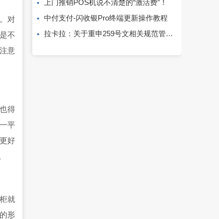
上门推销POS机说不清楚的“激活费”！
中付支付-闪收银Pro终端更新操作教程
。对
拉卡拉：关于重申259号文相关规范管理要求的通知
是不
注意
也得
一平
更好
。
柜就
的形