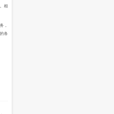
。相
务，
的各