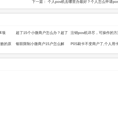
下一篇：
个人pos机去哪里办最好？个人怎么申请po
事项
超了15个小微商户怎么办？超了
注销pos机详尽，可操作的方
5家收单机构怎么办？
来了
失败的原
银联限制小微商户15户怎么解
P0S刷卡不变商户了,个人用
决？
如何应对？