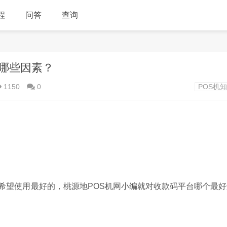
程
问答
查询
哪些因素？
1150
0
POS机
希望使用最好的，桃源地POS机网小编就对收款码平台哪个最好