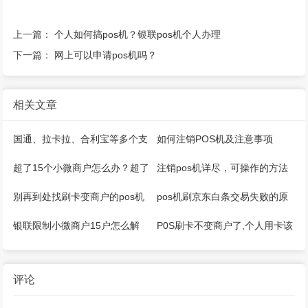
上一篇：
个人如何搞pos机？银联pos机个人办理
下一篇：
网上可以申请pos机吗？
相关文章
国通、拉卡拉、合利宝等多个支
如何注销POS机及注意事项
付公司推出微智能pos机
超了15个小微商户怎么办？超了
注销pos机详尽，可操作的方法
5家收单机构怎么办？
来了
别再到处找刷卡变商户的pos机
pos机刷京东白条交易失败的原
器了
因是什么
银联限制小微商户15户怎么解
P0S刷卡不变商户了,个人用卡该
决？
如何应对？
评论