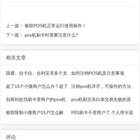
上一篇：
银联POS机正常运行使用操作！
下一篇：
pos机刷卡时需要注意什么?
相关文章
国通、拉卡拉、合利宝等多个支
如何注销POS机及注意事项
付公司推出微智能pos机
超了15个小微商户怎么办？超了
注销pos机详尽，可操作的方法
5家收单机构怎么办？
来了
别再到处找刷卡变商户的pos机
pos机刷京东白条交易失败的原
器了
因是什么
银联限制小微商户15户怎么解
P0S刷卡不变商户了,个人用卡该
决？
如何应对？
评论