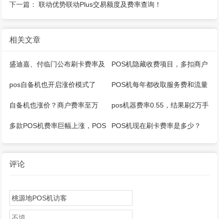
下一篇：
联动优势联动Plus交易额度及费率查询！
相关文章
盛迪嘉、付临门公布刷卡费率及
POS机隐藏收费项目，多扣商户
收费项目标准
五六千！
pos自备机也开启涨价模式了
POS机每年都收取服务费和流量
费吗？
自备机也涨价？商户费率至万
pos机器费率0.55，结果刷2万手
200+3！
续费扣554，费率高达万250以
多款POS机费率巨幅上涨，POS
POS机现在刷卡费率是多少？
上！
机的合法边界在哪？
评论