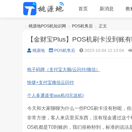
首页
新消息
教
桃源地POS机知识网
POS机售后
正文
【金财宝Plus】POS机刷卡没到账
桃源地
POS机售后
2023-10-04 12:13:04
›
›
›
电子码牌（支付宝大额/云闪付/微信）
快捷+支付宝微信云闪付
个人多通道变pos机(0元送机)
今天和大家聊聊为什么一些POS刷卡没有秒呢，你
非常方便，客人来店里买东西，没有现金通过这个P
OS机都是T0到账的，我们俗称秒到，标准的说法