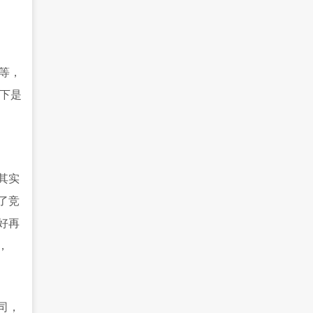
等，
况下是
其实
了竞
好再
，
司，