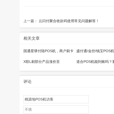
上一篇：
云闪付聚合收款码使用常见问题解答！
相关文章
国通星驿付陆POS机，商户刷卡
盛付通/金控/钱宝POS
交易成功没有到账如何处理？
册为D+1到账
X联L刷部分产品涨价至
道合POS机能到账吗？
1.99%+3
评论