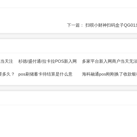
下一篇：
扫呗小财神扫码盒子QG01
机当天注
杉德/盛付通/拉卡拉POS新入网
多家平台新入网商户当天无
商户当天(D+1)到账，第二天恢
通D0秒到功能
要多久？
pos刷储蓄卡待结算是什么意
海科融通pos刚刚换了收款银
复为D0
思？
卡多久到账？