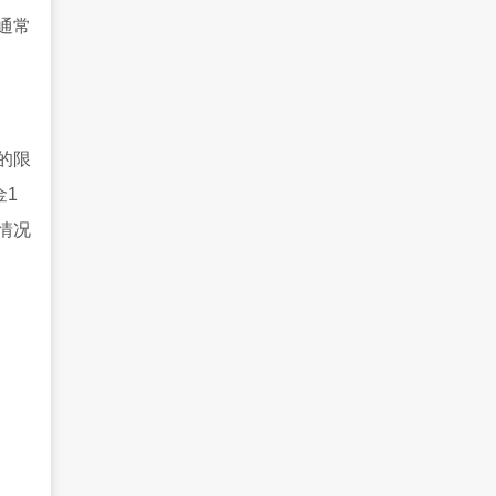
通常
的限
金1
情况