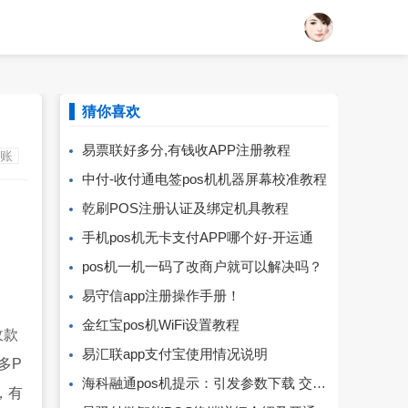
猜你喜欢
易票联好多分,有钱收APP注册教程
到账
中付-收付通电签pos机机器屏幕校准教程
乾刷POS注册认证及绑定机具教程
手机pos机无卡支付APP哪个好-开运通
pos机一机一码了改商户就可以解决吗？
易守信app注册操作手册！
金红宝pos机WiFi设置教程
收款
易汇联app支付宝使用情况说明
多P
海科融通pos机提示：引发参数下载 交易失败,按[取消]退出
，有