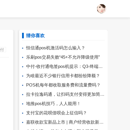
猜你喜欢
恒信通pos机激活码怎么输入？
付
乐刷pos交易失败“45+不允许降级使用”
中付-收付通电签pos机提示：Q3-终端商户不匹配
为啥最近不少银行信用卡都纷纷降额？
POS机每年都收取服务费和流量费吗？
拉卡拉逸码通，让扫码支付变得更加简单！
地推pos机技巧，人人能用！
支付宝的花呗借呗会上征信吗？
嘉联收款宝新品上市 | 商户经营收款新利器！