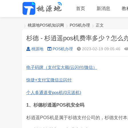
首页
新消息
教
桃源地POS机知识网
POS机办理
正文
杉德 - 杉逍遥pos机费率多少？怎
桃源地
POS机办理
2023-02-19 09:05:46
›
›
›
电子码牌（支付宝大额/云闪付/微信）
快捷+支付宝微信云闪付
个人多通道变pos机(0元送机)
1、杉德杉逍遥POS机安全吗
杉逍遥POS机是属于杉德支付公司的，杉德支付