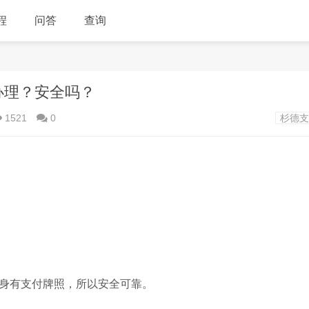
程
问答
查询
么办理？安全吗？
1521
0
杉德支
本身有支付牌照，所以安全可靠。