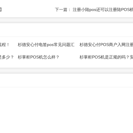
荐】
下一篇：
注册小陆pos还可以注册陆POS
流程！
杉德安心付电签pos常见问题汇
杉德安心付POS商户入网注
总！
南
是多少？
杉掌柜POS机怎么样？
杉掌柜POS机是正规的吗？
吗？