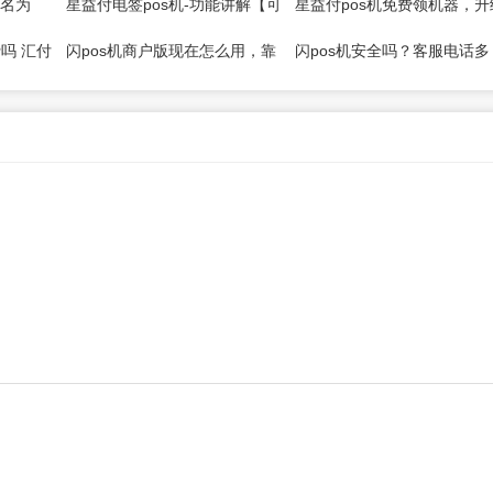
改名为
星益付电签pos机-功能讲解【可
星益付pos机免费领机器，升
免费领取】
交易通道！
吗 汇付
闪pos机商户版现在怎么用，靠
闪pos机安全吗？客服电话多
谱吗?
少？