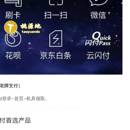
，老牌支付）
登录--首页--机具领取。