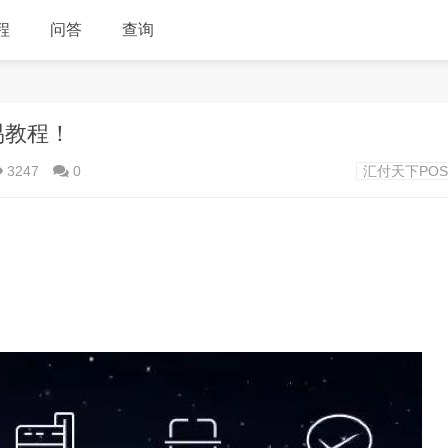
程
问答
查询
易教程！
3247
0
汇付天下PO