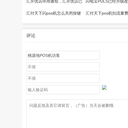
汇开优店停用通知，汇开优店已
闪电宝PULS已经升级
经不能用了！
【来展业】
汇付天下闪pos机怎么关闭按键
汇付天下pos机扣流量费
音？
天下pos机可靠吗
评论