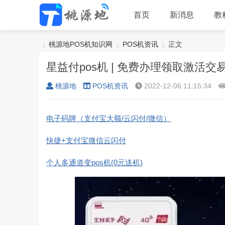
首页
新消息
教
桃源地POS机知识网
POS机资讯
正文
星益付pos机 | 免费办理领取激活交
桃源地
POS机资讯
2022-12-06 11:15:34
›
›
›
电子码牌（支付宝大额/云闪付/微信）
快捷+支付宝微信云闪付
个人多通道变pos机(0元送机)