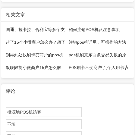
相关文章
国通、拉卡拉、合利宝等多个支
如何注销POS机及注意事项
付公司推出微智能pos机
超了15个小微商户怎么办？超了
注销pos机详尽，可操作的方法
5家收单机构怎么办？
来了
别再到处找刷卡变商户的pos机
pos机刷京东白条交易失败的原
器了
因是什么
银联限制小微商户15户怎么解
P0S刷卡不变商户了,个人用卡该
决？
如何应对？
评论