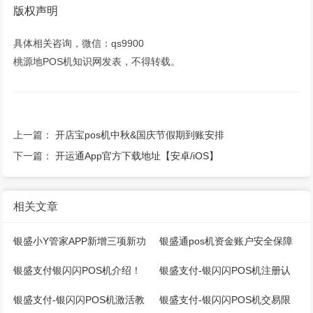
版权声明
具体相关咨询，微信：qs9900
桃源地POS机知识网发表，不得转载。
上一篇：
开店宝pos机中秋&国庆节假期到账安排
下一篇：
开运通App官方下载地址【安卓/iOS】
相关文章
银盛小Y管家APP新增三项新功
银盛通pos机资金账户安全保障
能，商户经营管理更轻松
服务（延误宝）使用说明及关闭
银盛支付银闪闪POS机介绍！
银盛支付-银闪闪POS机注册认
方法！
证提额流程！
银盛支付-银闪闪POS机激活教
银盛支付-银闪闪POS机交易限