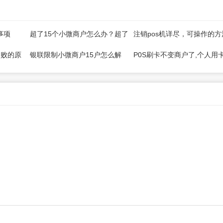
事项
超了15个小微商户怎么办？超了
注销pos机详尽，可操作的方
5家收单机构怎么办？
来了
失败的原
银联限制小微商户15户怎么解
P0S刷卡不变商户了,个人用
决？
如何应对？