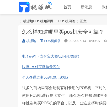
首页
新消息
教
桃源地POS机知识网
POS机问答
正文
怎么样知道哪里买pos机安全可靠？
桃源地
POS机问答
2023-07-14 10:09:07
›
›
›
电子码牌（支付宝大额/云闪付/微信）
快捷+支付宝微信云闪付
个人多通道变pos机(0元送机)
很多的商场里都会配制有刷卡用的POS机，平时
使用POS机进行刷卡支付，那么怎么样知道哪里买
样挑选购买POS机的平台，以及一些在选择时候