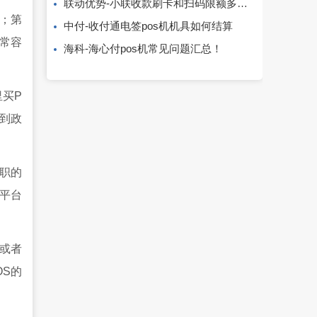
联动优势-小联收款刷卡和扫码限额多少？费率多少？
；第
中付-收付通电签pos机机具如何结算
常容
海科-海心付pos机常见问题汇总！
里买P
到政
职的
平台
或者
OS的