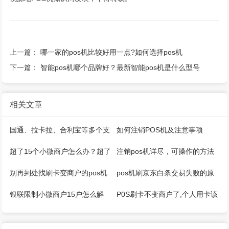
上一篇：
哪一家的pos机比较好用一点?如何选择pos机
下一篇：
智能pos机哪个品牌好？最新智能pos机是什么型号
相关文章
国通、拉卡拉、合利宝等多个支
如何注销POS机及注意事项
付公司推出微智能pos机
超了15个小微商户怎么办？超了
注销pos机详尽，可操作的方法
5家收单机构怎么办？
来了
别再到处找刷卡变商户的pos机
pos机刷京东白条交易失败的原
器了
因是什么
银联限制小微商户15户怎么解
P0S刷卡不变商户了,个人用卡该
决？
如何应对？